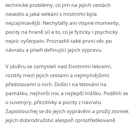
technické problémy, co jim na jejich cestách
nesedlo a jaká setkání s místními byla
nejzajímavější. Nechyběly ani vtipné momenty,
pocity na hraně sil a to, co je fyzicky i psychicky
nejvíc vyčerpalo. Prozradili také první věc po
návratu a píseň definující jejich výpravu.
V závěru se zamysleli nad životními lekcemi,
rozdíly mezi jejich cestami a nejmylnějšími
představami o nich. Došlo i na tetování na
památku, nejhorší noc a nejlepší hlášku. Podělili se
o suvenýry, přezdívky a pocity z návratu.
Zaposlouchej se do jejich vyprávění a prožij zlomek
jejich dobrodružství alespoň zprostředkovaně.