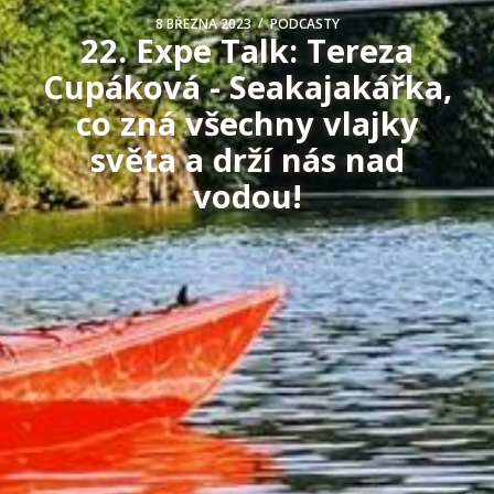
/
8 BŘEZNA 2023
PODCASTY
22. Expe Talk: Tereza
Cupáková - Seakajakářka,
co zná všechny vlajky
světa a drží nás nad
vodou!