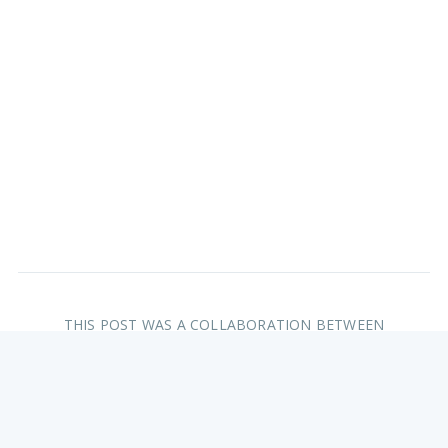
THIS POST WAS A COLLABORATION BETWEEN
ONDŘEJ ŠVIRÁK
,
VÍŤA DUBEC