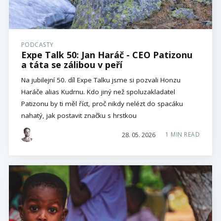
PODCASTY
Expe Talk 50: Jan Haráč - CEO Patizonu
a táta se zálibou v peří
Na jubilejní 50. díl Expe Talku jsme si pozvali Honzu
Haráče alias Kudrnu. Kdo jiný než spoluzakladatel
Patizonu by ti měl říct, proč nikdy nelézt do spacáku
nahatý, jak postavit značku s hrstkou
28. 05. 2026
1 MIN READ