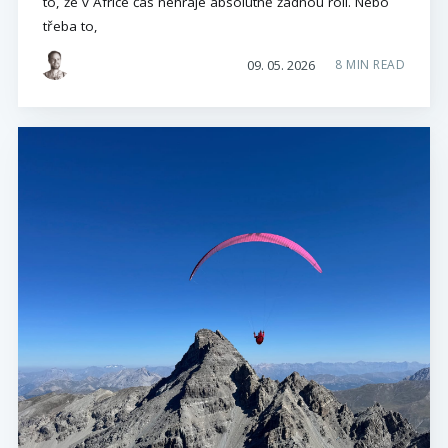
to, že v Africe čas nehraje absolutně žádnou roli. Nebo
třeba to,
09. 05. 2026
8 MIN READ