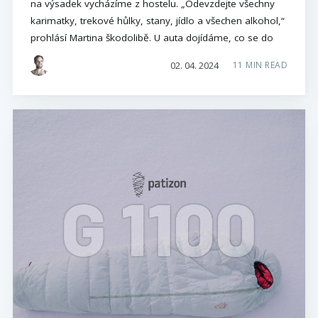
na výsadek vycházíme z hostelu. „Odevzdejte všechny
karimatky, trekové hůlky, stany, jídlo a všechen alkohol,“
prohlásí Martina škodolibě. U auta dojídáme, co se do
02. 04. 2024
11 MIN READ