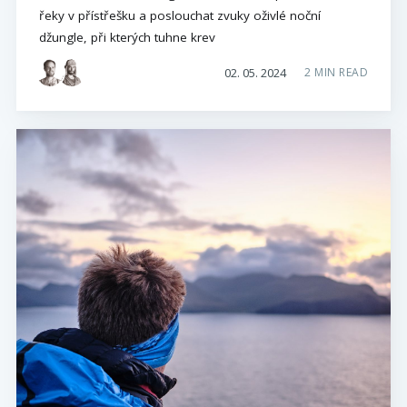
řeky v přístřešku a poslouchat zvuky oživlé noční
džungle, při kterých tuhne krev
02. 05. 2024
2 MIN READ