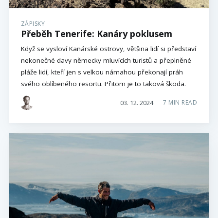
ZÁPISKY
Přeběh Tenerife: Kanáry poklusem
Když se vysloví Kanárské ostrovy, většina lidí si představí
nekonečné davy německy mluvících turistů a přeplněné
pláže lidí, kteří jen s velkou námahou překonají práh
svého oblíbeného resortu. Přitom je to taková škoda.
03. 12. 2024
7 MIN READ