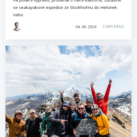
na polární výpravu, proběhat s námi Kalifornii, zúčastnit
se seakayakové expedice ze Stockholmu do Helsinek
nebo
04. 06. 2024
3 MIN READ