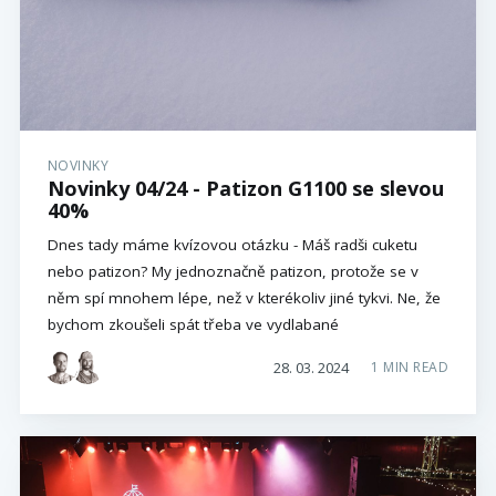
NOVINKY
Novinky 04/24 - Patizon G1100 se slevou
40%
Dnes tady máme kvízovou otázku - Máš radši cuketu
nebo patizon? My jednoznačně patizon, protože se v
něm spí mnohem lépe, než v kterékoliv jiné tykvi. Ne, že
bychom zkoušeli spát třeba ve vydlabané
28. 03. 2024
1 MIN READ