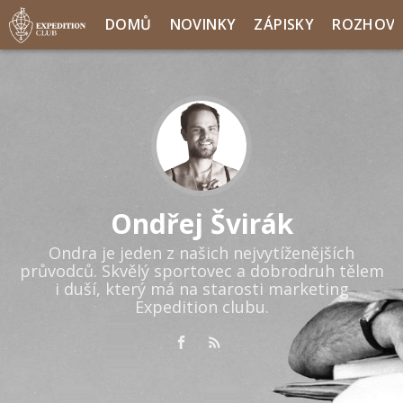
DOMŮ
NOVINKY
ZÁPISKY
ROZHOV
Ondřej Švirák
Ondra je jeden z našich nejvytíženějších
průvodců. Skvělý sportovec a dobrodruh tělem
i duší, který má na starosti marketing
Expedition clubu.