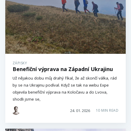
ZÁPISKY
Benefiční výprava na Západní Ukrajinu
Už nějakou dobu můj drahý říkal, že až skončí válka, rád
by se na Ukrajinu podíval. Když se tak na webu Expe
objevila benefiční výprava na Koločavu a do Lvova,
shodli jsme se,
24. 01. 2026
10 MIN READ