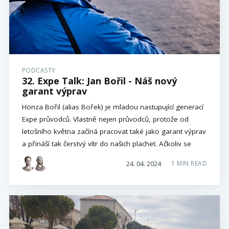
PODCASTY
32. Expe Talk: Jan Bořil - Náš nový
garant výprav
Honza Bořil (alias Bořek) je mladou nastupující generací
Expe průvodců. Vlastně nejen průvodců, protože od
letošního května začíná pracovat také jako garant výprav
a přináší tak čerstvý vítr do našich plachet. Ačkoliv se
24. 04. 2024
1 MIN READ