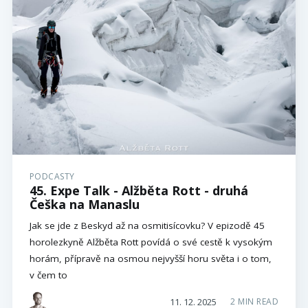
PODCASTY
45. Expe Talk - Alžběta Rott - druhá
Češka na Manaslu
Jak se jde z Beskyd až na osmitisícovku? V epizodě 45
horolezkyně Alžběta Rott povídá o své cestě k vysokým
horám, přípravě na osmou nejvyšší horu světa i o tom,
v čem to
11. 12. 2025
2 MIN READ