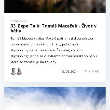
PODCASTY
33. Expe Talk: Tomáš Maceček - Život v
běhu
Tomáš Maceček (alias Macek) patří mezi dlouholetou
oporu našeho horského běhání, potažmo i
skyrunningové reprezentace. Že nevíš, co je to
skyrunning? Jedná se o extrémní formu horského běhu,
která se zaměřuje na závody
13. 06. 2024
1 MIN READ