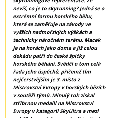
skyrunningové reprezentace. Že
nevíš, co je to skyrunning? Jedná se o
extrémní formu horského běhu,
která se zaměřuje na závody ve
vyšších nadmořských výškách a
technicky náročném terénu. Macek
je na horách jako doma a již celou
dekádu patří do české špičky
horského běhání. Svědčí o tom celá
řada jeho úspěchů, přičemž tím
nejčerstvějším je 3. místo z
Mistrovství Evropy v horských bězích
v soutěži týmů. Minulý rok získal
stříbrnou medaili na Mistrovství
Evropy v kategorii SkyUltra a mezi