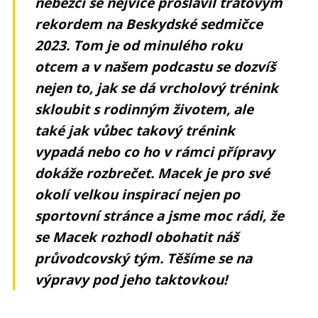
neběžci se nejvíce proslavil traťovým
rekordem na Beskydské sedmičce
2023. Tom je od minulého roku
otcem a v našem podcastu se dozvíš
nejen to, jak se dá vrcholový trénink
skloubit s rodinným životem, ale
také jak vůbec takový trénink
vypadá nebo co ho v rámci přípravy
dokáže rozbrečet. Macek je pro své
okolí velkou inspirací nejen po
sportovní stránce a jsme moc rádi, že
se Macek rozhodl obohatit náš
průvodcovský tým. Těšíme se na
výpravy pod jeho taktovkou!