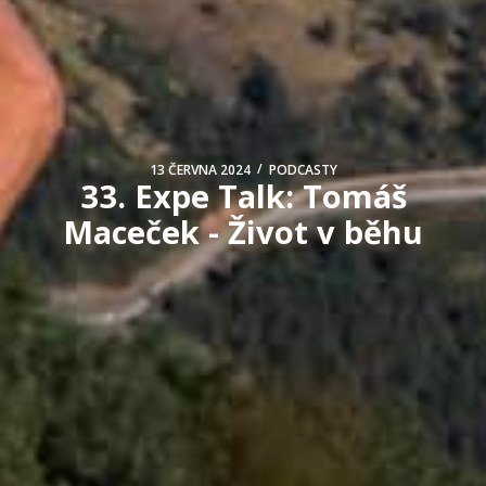
/
13 ČERVNA 2024
PODCASTY
33. Expe Talk: Tomáš
Maceček - Život v běhu