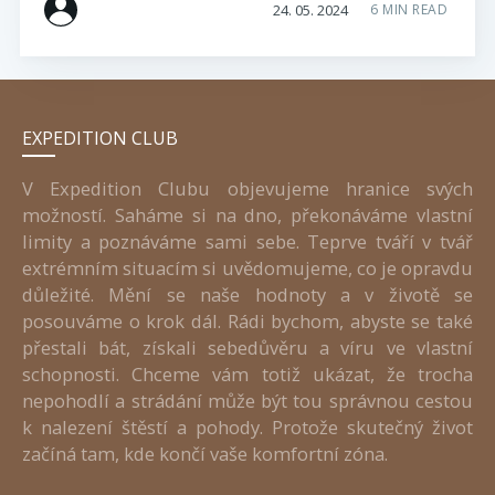
24. 05. 2024
6 MIN READ
EXPEDITION CLUB
V Expedition Clubu objevujeme hranice svých
možností. Saháme si na dno, překonáváme vlastní
limity a poznáváme sami sebe. Teprve tváří v tvář
extrémním situacím si uvědomujeme, co je opravdu
důležité. Mění se naše hodnoty a v životě se
posouváme o krok dál. Rádi bychom, abyste se také
přestali bát, získali sebedůvěru a víru ve vlastní
schopnosti. Chceme vám totiž ukázat, že trocha
nepohodlí a strádání může být tou správnou cestou
k nalezení štěstí a pohody. Protože skutečný život
začíná tam, kde končí vaše komfortní zóna.