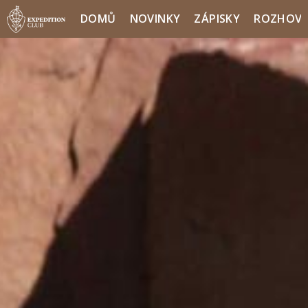
DOMŮ
NOVINKY
ZÁPISKY
ROZHOV