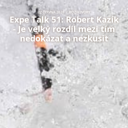
/
22 ČERVNA 2026
ROZHOVORY
Expe Talk 51: Robert Kazík
- Je velký rozdíl mezi tím
nedokázat a nezkusit