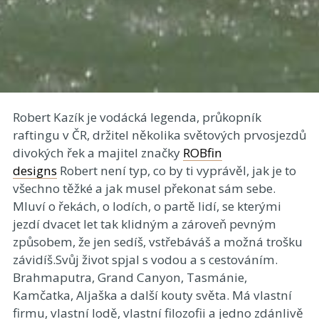
Robert Kazík je vodácká legenda, průkopník
raftingu v ČR, držitel několika světových prvosjezdů
divokých řek a majitel značky
ROBfin
designs
Robert není typ, co by ti vyprávěl, jak je to
všechno těžké a jak musel překonat sám sebe.
Mluví o řekách, o lodích, o partě lidí, se kterými
jezdí dvacet let tak klidným a zároveň pevným
způsobem, že jen sedíš, vstřebáváš a možná trošku
závidíš.Svůj život spjal s vodou a s cestováním.
Brahmaputra, Grand Canyon, Tasmánie,
Kamčatka, Aljaška a další kouty světa. Má vlastní
firmu, vlastní lodě, vlastní filozofii a jedno zdánlivě