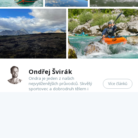
Ondřej Švirák
Ondra je jeden z našich
nejvytíženějších průvodců. Skvělý
Více článků
sportovec a dobrodruh tělem i
duší, který má na starosti
marketing Expedition clubu.