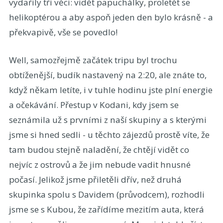
vydařily tři věci: vidět papuchálky, proletět se
helikoptérou a aby aspoň jeden den bylo krásně - a
překvapivě, vše se povedlo!
Well, samozřejmě začátek tripu byl trochu
obtíženější, budík nastavený na 2:20, ale znáte to,
když někam letíte, i v tuhle hodinu jste plní energie
a očekávání. Přestup v Kodani, kdy jsem se
seznámila už s prvními z naší skupiny a s kterými
jsme si hned sedli - u těchto zájezdů prostě víte, že
tam budou stejně naladění, že chtějí vidět co
nejvíc z ostrovů a že jim nebude vadit hnusné
počasí. Jelikož jsme přiletěli dřív, než druhá
skupinka spolu s Davidem (průvodcem), rozhodli
jsme se s Kubou, že zařídíme mezitím auta, která