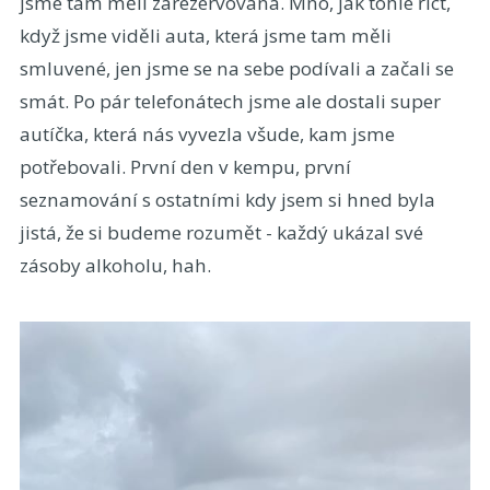
jsme tam měli zarezervovaná. Mno, jak tohle říct,
když jsme viděli auta, která jsme tam měli
smluvené, jen jsme se na sebe podívali a začali se
smát. Po pár telefonátech jsme ale dostali super
autíčka, která nás vyvezla všude, kam jsme
potřebovali. První den v kempu, první
seznamování s ostatními kdy jsem si hned byla
jistá, že si budeme rozumět - každý ukázal své
zásoby alkoholu, hah.