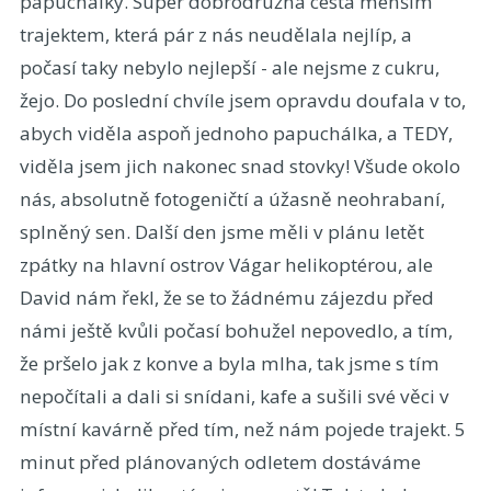
papuchálky. Super dobrodružná cesta menším
trajektem, která pár z nás neudělala nejlíp, a
počasí taky nebylo nejlepší - ale nejsme z cukru,
žejo. Do poslední chvíle jsem opravdu doufala v to,
abych viděla aspoň jednoho papuchálka, a TEDY,
viděla jsem jich nakonec snad stovky! Všude okolo
nás, absolutně fotogeničtí a úžasně neohrabaní,
splněný sen. Další den jsme měli v plánu letět
zpátky na hlavní ostrov Vágar helikoptérou, ale
David nám řekl, že se to žádnému zájezdu před
námi ještě kvůli počasí bohužel nepovedlo, a tím,
že pršelo jak z konve a byla mlha, tak jsme s tím
nepočítali a dali si snídani, kafe a sušili své věci v
místní kavárně před tím, než nám pojede trajekt. 5
minut před plánovaných odletem dostáváme