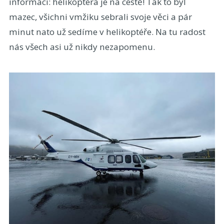
informaci: helikoptéra je na cestě! Tak to byl
mazec, všichni vmžiku sebrali svoje věci a pár
minut nato už sedíme v helikoptéře. Na tu radost
nás všech asi už nikdy nezapomenu.