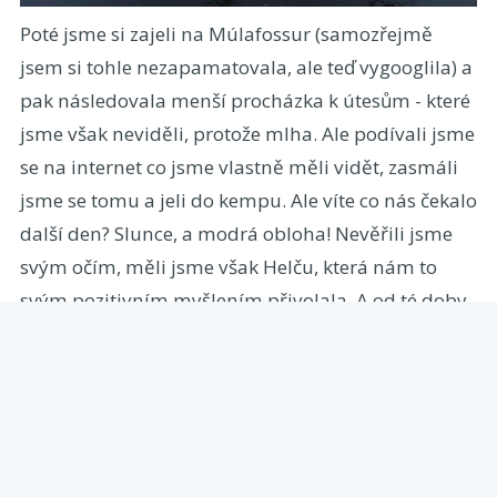
Poté jsme si zajeli na Múlafossur (samozřejmě
jsem si tohle nezapamatovala, ale teď vygooglila) a
pak následovala menší procházka k útesům - které
jsme však neviděli, protože mlha. Ale podívali jsme
se na internet co jsme vlastně měli vidět, zasmáli
jsme se tomu a jeli do kempu. Ale víte co nás čekalo
další den? Slunce, a modrá obloha! Nevěřili jsme
svým očím, měli jsme však Helču, která nám to
svým pozitivním myšlením přivolala. A od té doby
se nás hezké počasí drželo.
Náš první větší trek byl Gongutúrur hiking route, u
kterého jsme se každých 5 minut zastavovali,
abychom si udělali fotky a kochali těmi úžasnými
výhledy. “Wow”, “ty bláho”, “tohle je za odměnu”,