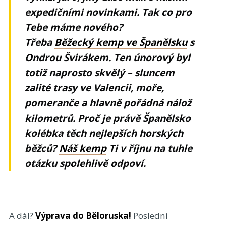
expedičními novinkami. Tak co pro
Tebe máme nového?
Třeba
Běžecký kemp ve Španělsku
s
Ondrou Švirákem. Ten únorový byl
totiž naprosto skvělý – sluncem
zalité trasy ve Valencii, moře,
pomeranče a hlavně pořádná nálož
kilometrů. Proč je právě Španělsko
kolébka těch nejlepších horských
běžců?
Náš kemp
Ti v říjnu na tuhle
otázku spolehlivě odpoví.
A dál?
Výprava do Běloruska!
Poslední