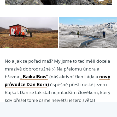
No a jak se pořád máš? My jsme to teď měli docela
mrazivě dobrodružné :-) Na přelomu února a
března
„BaikalBois“
(náš aktivní člen Láďa a
nový
průvodce Dan Born
)
úspěšně přešli ruské jezero
Bajkal. Dan se tak stal nejmladším člověkem, který
kdy přešel tohle osmé největší jezero světa!
Gratulujeme borci! Ve stejné době proběhla taky
naše
výprava na zamrzlé jezero Inari
za polárním