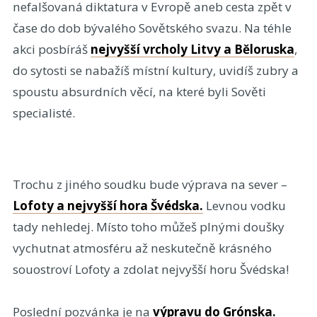
nefalšovaná diktatura v Evropě aneb cesta zpět v
čase do dob bývalého Sovětského svazu. Na téhle
akci posbíráš
nejvyšší vrcholy Litvy a Běloruska
,
do sytosti se nabažíš místní kultury, uvidíš zubry a
spoustu absurdních věcí, na které byli Sověti
specialisté.
Trochu z jiného soudku bude výprava na sever –
Lofoty a nejvyšší hora Švédska.
Levnou vodku
tady nehledej. Místo toho můžeš plnými doušky
vychutnat atmosféru až neskutečně krásného
souostroví Lofoty a zdolat nejvyšší horu Švédska!
Poslední pozvánka je na
výpravu do Grónska
.