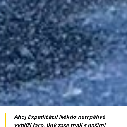
Ahoj Expedičáci
! N
ěkdo netrpělivě
vyhlíží jaro, jiný zase mail s našimi