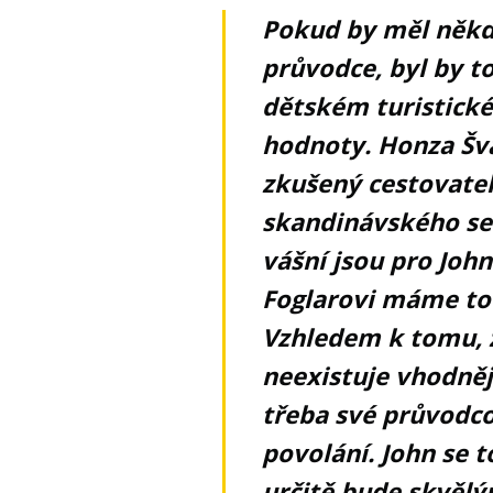
Pokud by měl někdo
průvodce, byl by t
dětském turistické
hodnoty. Honza Švá
zkušený cestovatel
skandinávského se
vášní jsou pro John
Foglarovi máme to 
Vzhledem k tomu, že
neexistuje vhodněj
třeba své průvodc
povolání. John se 
určitě bude skvělý