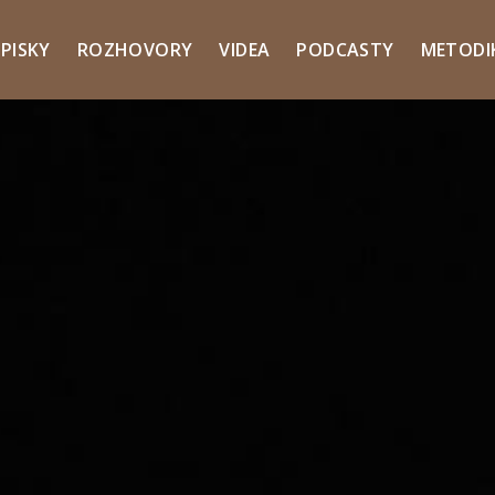
PISKY
ROZHOVORY
VIDEA
PODCASTY
METODI