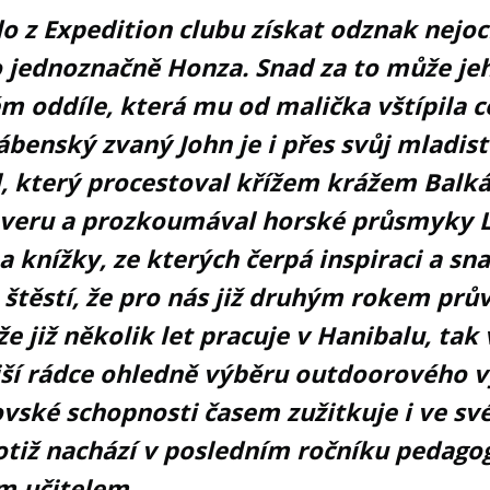
 z Expedition clubu získat odznak nejo
o jednoznačně Honza. Snad za to může je
m oddíle, která mu od malička vštípila 
benský zvaný John je i přes svůj mladist
, který procestoval křížem krážem Balká
veru a prozkoumával horské průsmyky 
a knížky, ze kterých čerpá inspiraci a sn
štěstí, že pro nás již druhým rokem prů
 již několik let pracuje v Hanibalu, tak
ší rádce ohledně výběru outdoorového vy
ovské schopnosti časem zužitkuje i ve s
totiž nachází v posledním ročníku pedagog
m učitelem.