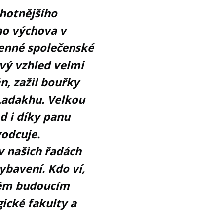
chotnějšího
ho výchova v
cenné společenské
vý vzhled velmi
n, zažil bouřky
Ladakhu. Velkou
ad i díky panu
vodcuje.
 v našich řadách
bavení. Kdo ví,
vém budoucím
ické fakulty a