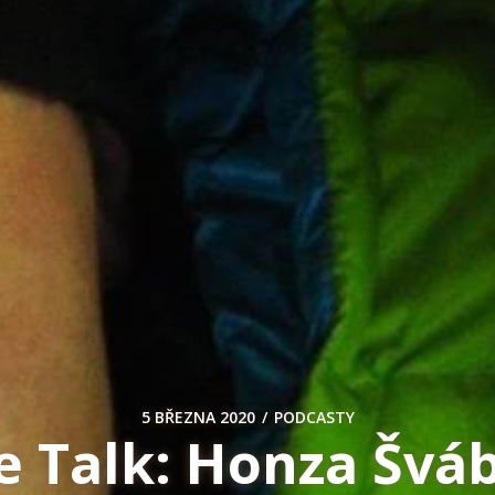
/
5 BŘEZNA 2020
PODCASTY
e Talk: Honza Švá