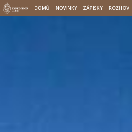
DOMŮ
NOVINKY
ZÁPISKY
ROZHOV