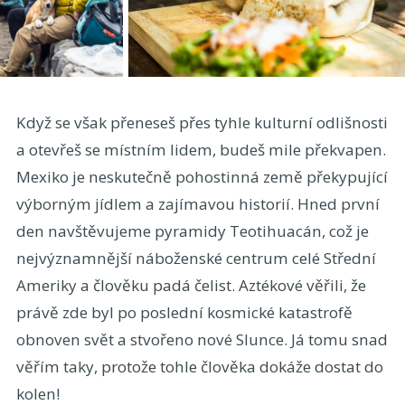
Když se však přeneseš přes tyhle kulturní odlišnosti
a otevřeš se místním lidem, budeš mile překvapen.
Mexiko je neskutečně pohostinná země překypující
výborným jídlem a zajímavou historií. Hned první
den navštěvujeme pyramidy Teotihuacán, což je
nejvýznamnější náboženské centrum celé Střední
Ameriky a člověku padá čelist. Aztékové věřili, že
právě zde byl po poslední kosmické katastrofě
obnoven svět a stvořeno nové Slunce. Já tomu snad
věřím taky, protože tohle člověka dokáže dostat do
kolen!