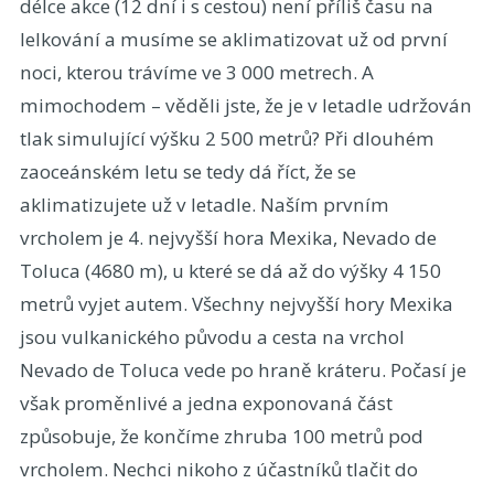
délce akce (12 dní i s cestou) není příliš času na
lelkování a musíme se aklimatizovat už od první
noci, kterou trávíme ve 3 000 metrech. A
mimochodem – věděli jste, že je v letadle udržován
tlak simulující výšku 2 500 metrů? Při dlouhém
zaoceánském letu se tedy dá říct, že se
aklimatizujete už v letadle. Naším prvním
vrcholem je 4. nejvyšší hora Mexika, Nevado de
Toluca (4680 m), u které se dá až do výšky 4 150
metrů vyjet autem. Všechny nejvyšší hory Mexika
jsou vulkanického původu a cesta na vrchol
Nevado de Toluca vede po hraně kráteru. Počasí je
však proměnlivé a jedna exponovaná část
způsobuje, že končíme zhruba 100 metrů pod
vrcholem. Nechci nikoho z účastníků tlačit do