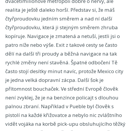
dvacetimilionové metropoli dobře o nervy, ale
realita je ještě daleko horší. Představ si, že máš
čtyřproudovku jedním směrem a nad ní další
čtyřproudovku, která ji stejným směrem zhruba
kopíruje. Navigace je zmatená a netuší, jestli jsi o
patro níže nebo výše. Exit z takové cesty se často
dělí na další tři proudy a běžná navigace na tak
rychlé změny není stavěná. Špatné odbočení Tě
často stojí desítky minut navíc, protože Mexico city
je jedna velká dopravní zácpa. Další šok je
přítomnost bouchaček. Ve střední Evropě člověk
není zvyklej, že je na benzínce policajt s dlouhou
palnou zbraní. Například v Pueble byl člověk s
pistolí na každé křižovatce a nebylo nic zvláštního
vidět vojáka na korbě pick-upu obsluhujícího těžký