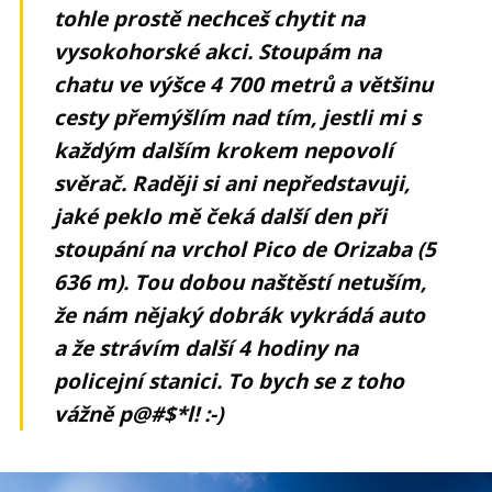
tohle prostě nechceš chytit na
vysokohorské akci. Stoupám na
chatu ve výšce 4 700 metrů a většinu
cesty přemýšlím nad tím, jestli mi s
každým dalším krokem nepovolí
svěrač. Raději si ani nepředstavuji,
jaké peklo mě čeká další den při
stoupání na vrchol Pico de Orizaba (5
636 m). Tou dobou naštěstí netuším,
že nám nějaký dobrák vykrádá auto
a že strávím další 4 hodiny na
policejní stanici. To bych se z toho
vážně p@#$*l! :-)