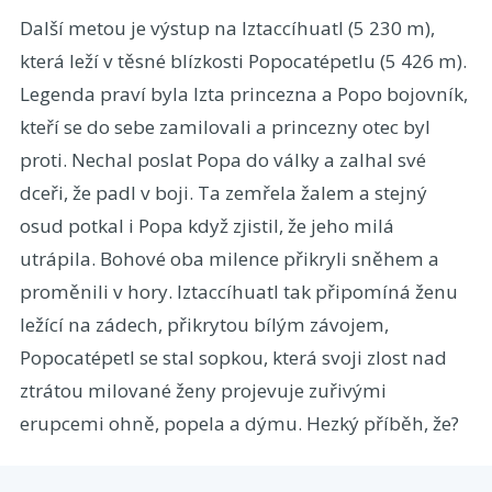
Další metou je výstup na Iztaccíhuatl (5 230 m),
která leží v těsné blízkosti Popocatépetlu (5 426 m).
Legenda praví byla Izta princezna a Popo bojovník,
kteří se do sebe zamilovali a princezny otec byl
proti. Nechal poslat Popa do války a zalhal své
dceři, že padl v boji. Ta zemřela žalem a stejný
osud potkal i Popa když zjistil, že jeho milá
utrápila. Bohové oba milence přikryli sněhem a
proměnili v hory. Iztaccíhuatl tak připomíná ženu
ležící na zádech, přikrytou bílým závojem,
Popocatépetl se stal sopkou, která svoji zlost nad
ztrátou milované ženy projevuje zuřivými
erupcemi ohně, popela a dýmu. Hezký příběh, že?