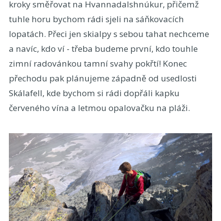
kroky směřovat na Hvannadalshnúkur, přičemž
tuhle horu bychom rádi sjeli na sáňkovacích
lopatách. Přeci jen skialpy s sebou tahat nechceme
a navíc, kdo ví - třeba budeme první, kdo touhle
zimní radovánkou tamní svahy pokřtí! Konec
přechodu pak plánujeme západně od usedlosti
Skálafell, kde bychom si rádi dopřáli kapku
červeného vína a letmou opalovačku na pláži.