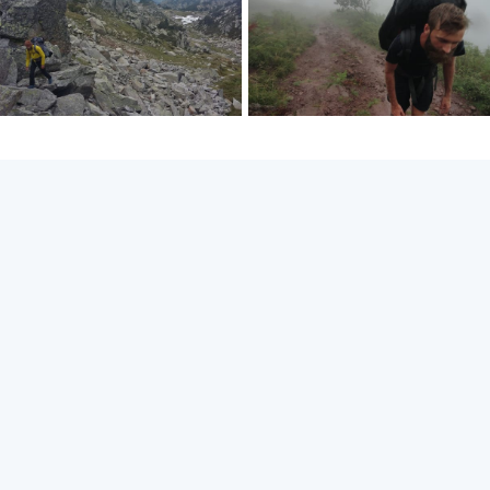
V čem vidíš největší úskalí výpravy?
Největší úskalí vidíme ve větrných bouřích,
ledovcových trhlinách, hladu a hádkách o to, kdo
bude častěji před kamerou. Jsme taky zvědaví jak
budou řidiči zastavovat dvěma klukům s batohy a
saněmi. Ještě že mají na Islandu v oblibě Land
Cruisery. Na to vše se ale těšíme, stejně jako se
naše babičky těší z toho, že budeme v
dobrodružném filmu.