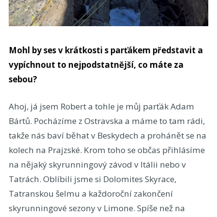
Mohl by ses v krátkosti s parťákem představit a
vypíchnout to nejpodstatnější, co máte za
sebou?
Ahoj, já jsem Robert a tohle je můj parťák Adam
Bártů. Pocházíme z Ostravska a máme to tam rádi,
takže nás baví běhat v Beskydech a prohánět se na
kolech na Prajzské. Krom toho se občas přihlásíme
na nějaký skyrunningový závod v Itálii nebo v
Tatrách. Oblíbili jsme si Dolomites Skyrace,
Tatranskou šelmu a každoroční zakončení
skyrunningové sezony v Limone. Spíše než na