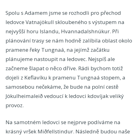
Spolu s Adamem jsme se rozhodli pro přechod
ledovce Vatnajökull skloubeného s výstupem na
nejvyšší horu Islandu, Hvannadalshnúkur. Při
plánování trasy se nám hodně zalíbila oblast okolo
pramene řeky Tungnaá, na jejímž začátku
plánujeme nastoupit na ledovec. Nejspíš ale
začneme šlapat o něco dříve. Rádi bychom totiž
dojeli z Keflavíku k pramenu Tungnaá stopem, a
samosebou nečekáme, že bude na polní cestě
Jökulheimaleið vedoucí k ledovci kdovíjak veliký
provoz.
Na samotném ledovci se nejprve podíváme na
krásný vršek Miðfellstindur. Následně budou naše