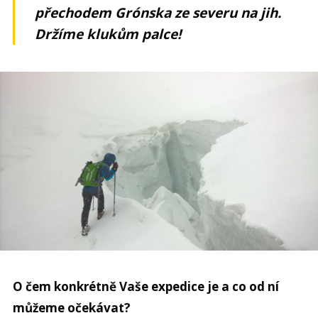
přechodem Grónska ze severu na jih.
Držíme klukům palce!
O čem konkrétně Vaše expedice je a co od ní
můžeme očekávat?