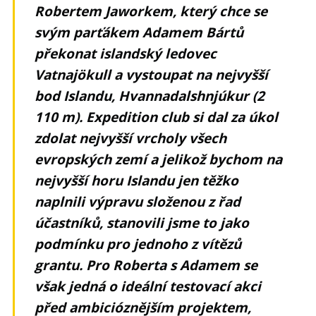
Robertem Jaworkem, který chce se
svým parťákem Adamem Bártů
překonat islandský ledovec
Vatnajökull a vystoupat na nejvyšší
bod Islandu, Hvannadalshnjúkur (2
110 m). Expedition club si dal za úkol
zdolat nejvyšší vrcholy všech
evropských zemí a jelikož bychom na
nejvyšší horu Islandu jen těžko
naplnili výpravu složenou z řad
účastníků, stanovili jsme to jako
podmínku pro jednoho z vítězů
grantu. Pro Roberta s Adamem se
však jedná o ideální testovací akci
před ambicióznějším projektem,