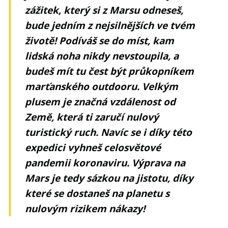
zážitek, který si z Marsu odneseš,
bude jedním z nejsilnějších ve tvém
životě! Podíváš se do míst, kam
lidská noha nikdy nevstoupila, a
budeš mít tu čest být průkopníkem
marťanského outdooru. Velkým
plusem je značná vzdálenost od
Země, která ti zaručí nulový
turistický ruch. Navíc se i díky této
expedici vyhneš celosvětové
pandemii koronaviru. Výprava na
Mars je tedy sázkou na jistotu, díky
které se dostaneš na planetu s
nulovým rizikem nákazy!