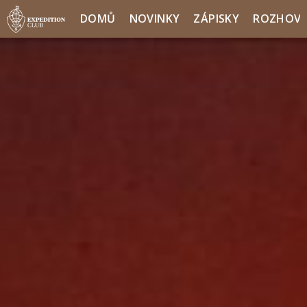
DOMŮ
NOVINKY
ZÁPISKY
ROZHOV