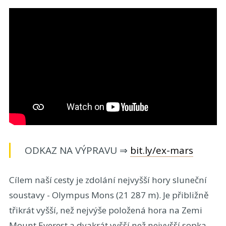
ODKAZ NA VÝPRAVU ⇒
bit.ly/ex-mars
Cílem naší cesty je zdolání nejvyšší hory sluneční
soustavy - Olympus Mons (21 287 m). Je přibližně
třikrát vyšší, než nejvýše položená hora na Zemi
Mount Everest a dvakrát vyšší než nejvyšší sopka