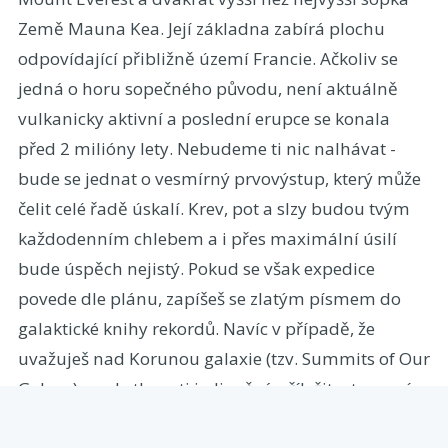
Země Mauna Kea. Její základna zabírá plochu
odpovídající přibližně území Francie. Ačkoliv se
jedná o horu sopečného původu, není aktuálně
vulkanicky aktivní a poslední erupce se konala
před 2 milióny lety. Nebudeme ti nic nalhávat -
bude se jednat o vesmírný prvovýstup, který může
čelit celé řadě úskalí. Krev, pot a slzy budou tvým
každodenním chlebem a i přes maximální úsilí
bude úspěch nejistý. Pokud se však expedice
povede dle plánu, zapíšeš se zlatým písmem do
galaktické knihy rekordů. Navíc v případě, že
uvažuješ nad Korunou galaxie (tzv. Summits of Our
Galaxy), naskytla se ti jedinečná příležitost a není
nad čím přemýšlet. Jdeš do toho s námi? :-)