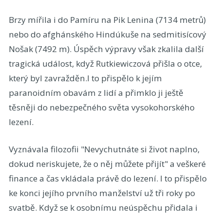
Brzy mířila i do Pamíru na Pik Lenina (7134 metrů)
nebo do afghánského Hindúkuše na sedmitisícový
Nošak (7492 m). Úspěch výpravy však zkalila další
tragická událost, když Rutkiewiczová přišla o otce,
který byl zavražděn.I to přispělo k jejím
paranoidním obavám z lidí a přimklo ji ještě
těsněji do nebezpečného světa vysokohorského
lezení.
Vyznávala filozofii "Nevychutnáte si život naplno,
dokud neriskujete, že o něj můžete přijít" a veškeré
finance a čas vkládala právě do lezení. I to přispělo
ke konci jejího prvního manželství už tři roky po
svatbě. Když se k osobnímu neúspěchu přidala i