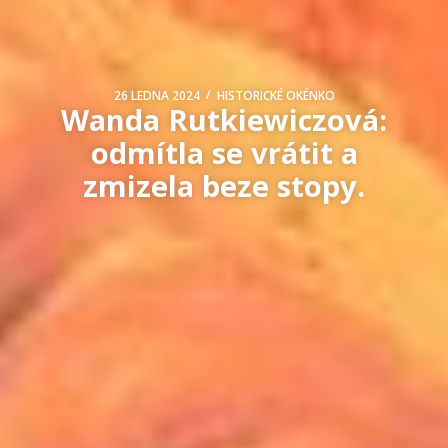
/
26 LEDNA 2024
HISTORICKÉ OKÉNKO
Wanda Rutkiewiczová:
odmítla se vrátit a
zmizela beze stopy.