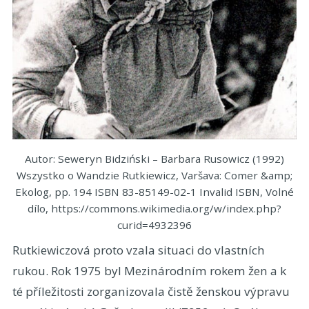
Autor: Seweryn Bidziński – Barbara Rusowicz (1992)
Wszystko o Wandzie Rutkiewicz, Varšava: Comer &amp;
Ekolog, pp. 194 ISBN 83-85149-02-1 Invalid ISBN, Volné
dílo, https://commons.wikimedia.org/w/index.php?
curid=4932396
Rutkiewiczová proto vzala situaci do vlastních
rukou. Rok 1975 byl Mezinárodním rokem žen a k
té příležitosti zorganizovala čistě ženskou výpravu