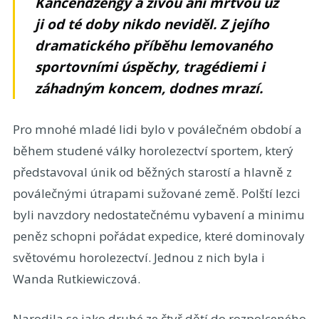
Kančendžengy a živou ani mrtvou už
ji od té doby nikdo neviděl. Z jejího
dramatického příběhu lemovaného
sportovními úspěchy, tragédiemi i
záhadným koncem, dodnes mrazí.
Pro mnohé mladé lidi bylo v poválečném období a
během studené války horolezectví sportem, který
představoval únik od běžných starostí a hlavně z
poválečnými útrapami sužované země. Polští lezci
byli navzdory nedostatečnému vybavení a minimu
peněz schopni pořádat expedice, které dominovaly
světovému horolezectví. Jednou z nich byla i
Wanda Rutkiewiczová.
Narodila se jako druhé ze čtyř dětí do rozpolceného