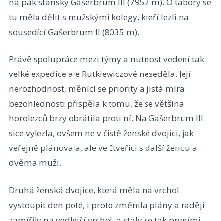
na pákistánský Gašerbrum III (7952 m). O tábory se
tu měla dělit s mužskými kolegy, kteří lezli na
sousedící Gašerbrum II (8035 m).
Právě spolupráce mezi týmy a nutnost vedení tak
velké expedice ale Rutkiewiczové neseděla. Její
nerozhodnost, měnící se priority a jistá míra
bezohlednosti přispěla k tomu, že se většina
horolezců brzy obrátila proti ní. Na Gašerbrum III
sice vylezla, ovšem ne v čistě ženské dvojici, jak
veřejně plánovala, ale ve čtveřici s další ženou a
dvěma muži.
Druhá ženská dvojice, která měla na vrchol
vystoupit den poté, i proto změnila plány a raději
zamířily na vedlejší vrchol, a staly se tak prvními